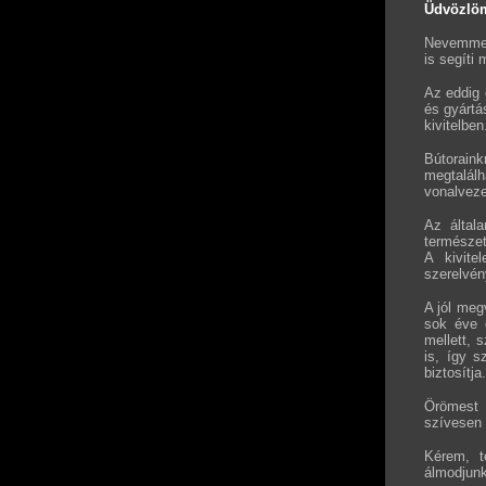
Üdvözlöm
Nevemmel 
is segíti
Az eddig 
és gyártá
kivitelben
Bútorain
megtalál
vonalveze
Az által
természet
A kivite
szerelvén
A jól meg
sok éve 
mellett, 
is, így 
biztosítja.
Örömest 
szívesen 
Kérem, 
álmodjunk